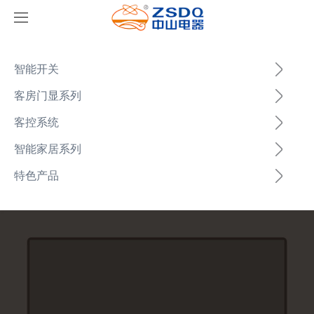
首页
智能开关
产品中心
客房门显系列
客控系统
新闻中心
智能开关
智能家居系列
案例展示
客房门显系列
公司新闻
名典系列智能开关
特色产品
关于我们
客控系统
行业新闻
成功案例
雅典系列智能开关
标准86门显
ml(中国)
智能家居系列
轻典系列智能开关
标准带房号门显
客控系统方案1
特色产品
怡典系列智能开关
非标定制门显
客控系统方案2
电动窗帘
智典系列智能开关
客控系统方案3
无线开关插座
壁龛式插卡取电