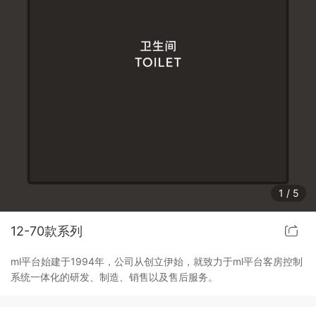
ml(中国)智能开关
客控系统方案4
睿典系列智能开关
客控系统方案5
君典系列智能开关
凯越系列智能开关
新致系列智能开关
1
/
5
大板系列智能开关
12-70款系列
摇杆系列智能开关
ml平台始建于1994年，公司从创立伊始，就致力于ml平台客房控制
系统一体化的研发、制造、销售以及售后服务。
精雕系列智能开关
70款的智能开关