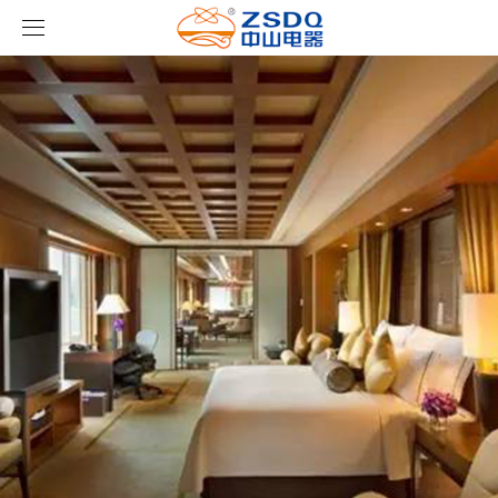
首页
产品中心
新闻中心
智能开关
案例展示
客房门显系列
公司新闻
名典系列智能开关
关于我们
客控系统
行业新闻
成功案例
雅典系列智能开关
标准86门显
ml(中国)
智能家居系列
轻典系列智能开关
标准带房号门显
客控系统方案1
特色产品
怡典系列智能开关
非标定制门显
客控系统方案2
电动窗帘
智典系列智能开关
客控系统方案3
无线开关插座
壁龛式插卡取电