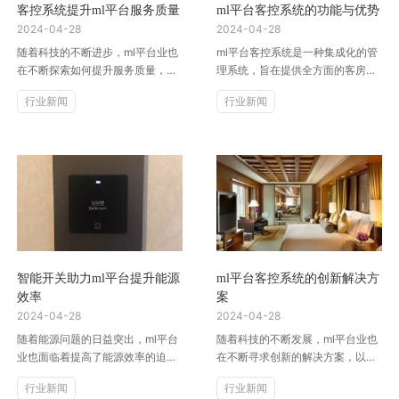
客控系统提升ml平台服务质量
ml平台客控系统的功能与优势
2024-04-28
2024-04-28
随着科技的不断进步，ml平台业也
ml平台客控系统是一种集成化的管
在不断探索如何提升服务质量，满
理系统，旨在提供全方面的客房管
足客户的需求。客控系统作为一种
理和服务优化。它通过智能化的技
行业新闻
行业新闻
新兴的技术工具，为ml平台业带...
术手段，为ml平台提供了许多的...
智能开关助力ml平台提升能源
ml平台客控系统的创新解决方
效率
案
2024-04-28
2024-04-28
随着能源问题的日益突出，ml平台
随着科技的不断发展，ml平台业也
业也面临着提高了能源效率的迫切
在不断寻求创新的解决方案，以提
需求。为了应对这一挑战，越来越
升客户体验。在这个数字化时代，
行业新闻
行业新闻
多的ml平台开始采用智能开关技...
ml平台客控系统成为了一种重要...