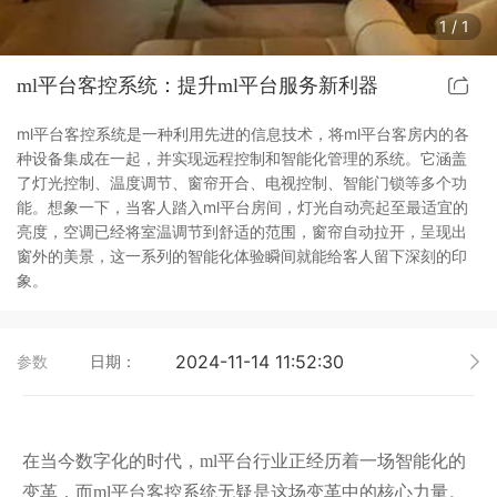
1
/
1
ml(中国)智能开关
客控系统方案4
ml平台客控系统：提升ml平台服务新利器
睿典系列智能开关
客控系统方案5
ml平台客控系统是一种利用先进的信息技术，将ml平台客房内的各
君典系列智能开关
种设备集成在一起，并实现远程控制和智能化管理的系统。它涵盖
了灯光控制、温度调节、窗帘开合、电视控制、智能门锁等多个功
能。想象一下，当客人踏入ml平台房间，灯光自动亮起至最适宜的
凯越系列智能开关
亮度，空调已经将室温调节到舒适的范围，窗帘自动拉开，呈现出
窗外的美景，这一系列的智能化体验瞬间就能给客人留下深刻的印
新致系列智能开关
象。
大板系列智能开关
2024-11-14 11:52:30
参数
日期：
摇杆系列智能开关
精雕系列智能开关
在当今数字化的时代，ml平台行业正经历着一场智能化的
变革，而ml平台客控系统无疑是这场变革中的核心力量。
70款的智能开关