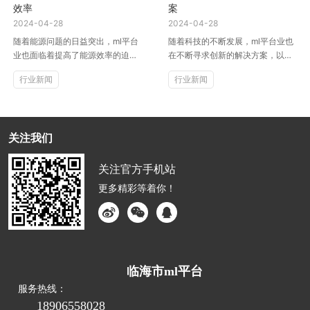
效率
案
2024-04-28
2024-04-28
随着能源问题的日益突出，ml平台
随着科技的不断发展，ml平台业也
业也面临着提高了能源效率的迫切
在不断寻求创新的解决方案，以提
需求。为了应对这一挑战，越来越
升客户体验。在这个数字化时代，
行业新闻
行业新闻
多的ml平台开始采用智能开关技...
ml平台客控系统成为了一种重要...
关注我们
关注官方手机站
更多精彩等着你！
临海市ml平台
服务热线：
18906558028