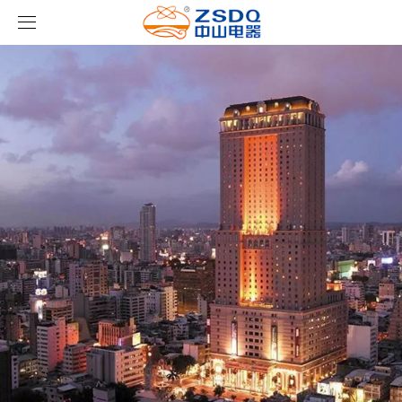
首页
产品中心
新闻中心
智能开关
案例展示
客房门显系列
公司新闻
名典系列智能开关
关于我们
客控系统
行业新闻
成功案例
雅典系列智能开关
标准86门显
ml(中国)
智能家居系列
轻典系列智能开关
标准带房号门显
客控系统方案1
特色产品
怡典系列智能开关
非标定制门显
客控系统方案2
电动窗帘
智典系列智能开关
客控系统方案3
无线开关插座
壁龛式插卡取电