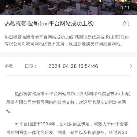
1
/
1
ml(中国)智能开关
客控系统方案4
热烈祝贺临海市ml平台网站成功上线!
睿典系列智能开关
客控系统方案5
热烈祝贺临海市ml平台网站成功上线!感谢珍岛信息技术(上海)股份
君典系列智能开关
有限公司对我司网站的技术支持，欢迎新老朋友访问浏览网站。
凯越系列智能开关
2024-04-28 13:54:46
参数
日期：
新致系列智能开关
大板系列智能开关
热烈祝贺临海市ml平台网站成功上线!感谢珍岛信息技术(上海)
股份有限公司对我司网站的技术支持，欢迎新老朋友访问浏览网
摇杆系列智能开关
站。
精雕系列智能开关
ml平台始建于1994年，公司从创立伊始，就致力于ml平台客
房控制系统一体化的研发、制造、销售以及售后服务。经过近30
70款的智能开关